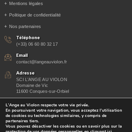
Mentions légales
Politique de confidentialité
Nos partenaires
Téléphone
(+33) 06 60 80 32 17
Email
contact@langeauviolon.fr
Adresse
SCI L’ANGE AU VIOLON
Domaine de Vic
11600 Conques-sur-Orbiel
L'Ange au Violon respecte votre vie privée.
En poursuivant votre navigation, vous acceptez l'utilisation
de cookies ou technologies similaires, y compris de
© 2026
L'Ange au Violon
| Conçu et réalisé par
LE STUDIO
partenaires tiers.
Vous pouvez désactiver les cookies ou en savoir plus sur la
Kevengo
protection de vos données personnelles en
cliquant ici
.