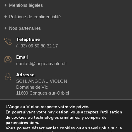
Mentions légales
Politique de confidentialité
Nos partenaires
Téléphone
(+33) 06 60 80 32 17
Email
contact@langeauviolon.fr
Adresse
SCI L’ANGE AU VIOLON
Domaine de Vic
11600 Conques-sur-Orbiel
L'Ange au Violon respecte votre vie privée.
En poursuivant votre navigation, vous acceptez l'utilisation
de cookies ou technologies similaires, y compris de
© 2026
L'Ange au Violon
| Conçu et réalisé par
LE STUDIO
partenaires tiers.
Vous pouvez désactiver les cookies ou en savoir plus sur la
Kevengo