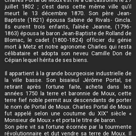
juillet 1802 ; c’est dans cette même ville qu’il
meurt le 13 décembre 1870. Son père Jean-
Baptiste (1821) épousa Sabine de Rivals- Gincla.
Ils eurent trois enfants, l’aînée Jeanne, (1796-
1863) épousa le baron Jean-Baptiste de Rolland de
Blomac, le cadet (1800-1824) officier du génie
mort à Metz et notre agronome Charles qui resta
célibataire et adopta son neveu Camille Don de
Cépian lequel hérita de ses biens.
Il appartient à la grande bourgeoisie industrielle de
la ville basse. Son bisaïeul Jérôme Portal, se
retirant après fortune faite, acheta dans les
années 1750 la terre et baronnie de Moux, cette
terre fief noble permit aux descendants de porter
le nom de Portal de Moux. Charles Portal de Moux
fut appelé selon une coutume du XIX° siècle «
Monsieur de Moux » et porta le titre de baron.
Son père vit sa fortune écornée par la tourmente
révolutionnaire et dut vendre sa terre de Moux. Il